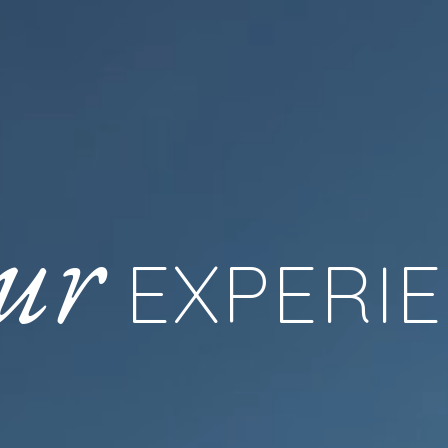
ur
EXPERI