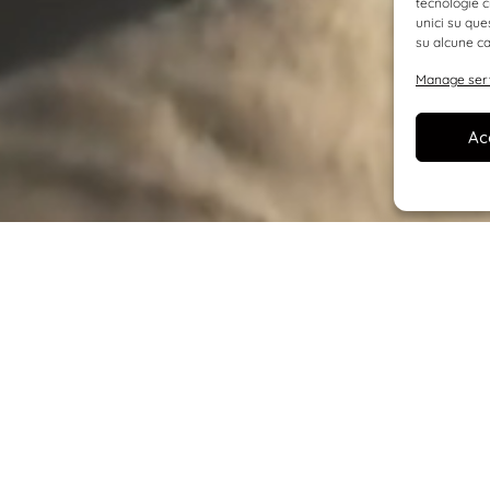
tecnologie c
unici su que
su alcune ca
Manage ser
Ac
le esperienze