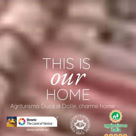
THIS IS
our
HOME
Agriturismo Duca di Dolle, charme home