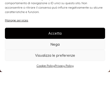
comportamento di navigazione o ID unici su questo sito. Non
acconsentire o ritirare il consenso può influire negativamente su alcune
caratteristiche e funzioni.
Manage services
WINE SHOP
Accetta
EXPERIENCE SHOP
Nega
Visualizza le preferenze
Cookie Policy
Privacy Policy
concept
“An exclusive glam experience in an unspoilt