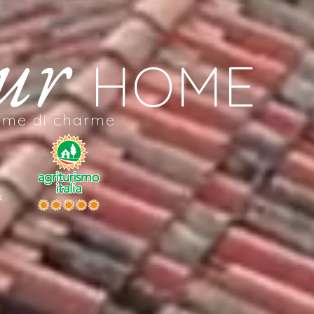
ur
HOME
home di charme