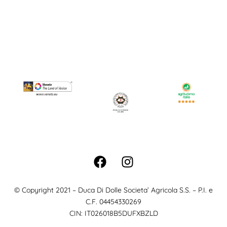
relais@ducadidolle.it
+39 0438 975 809
© Copyright 2021 – Duca Di Dolle Societa’ Agricola S.S. – P.I. e
C.F. 04454330269
CIN: IT026018B5DUFXBZLD