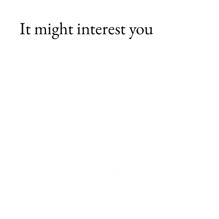
It might interest you
ddd
Contact
Resi e Reclami
Privacy Policy
information
Contact
Resi e Reclami