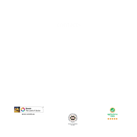
Privacy Policy
contacts
Via Piai Orientali, 5
31030 Rolle di Cison di Valmarino Treviso
relais@ducadidolle.it
+39 0438 975 809