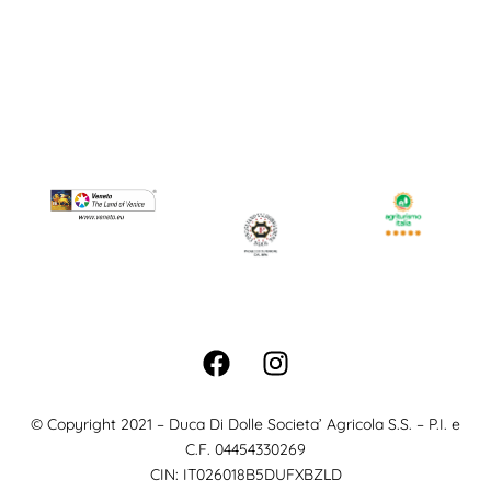
relais@ducadidolle.it
+39 0438 975 809
© Copyright 2021 – Duca Di Dolle Societa’ Agricola S.S. – P.I. e
C.F. 04454330269
CIN: IT026018B5DUFXBZLD