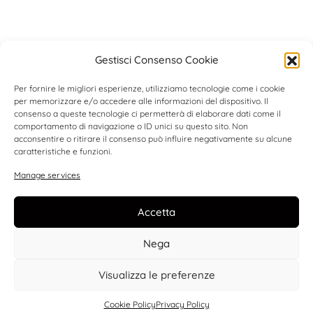
Gestisci Consenso Cookie
Per fornire le migliori esperienze, utilizziamo tecnologie come i cookie
per memorizzare e/o accedere alle informazioni del dispositivo. Il
consenso a queste tecnologie ci permetterà di elaborare dati come il
comportamento di navigazione o ID unici su questo sito. Non
acconsentire o ritirare il consenso può influire negativamente su alcune
caratteristiche e funzioni.
Manage services
Accetta
Nega
Visualizza le preferenze
Cookie Policy
Privacy Policy