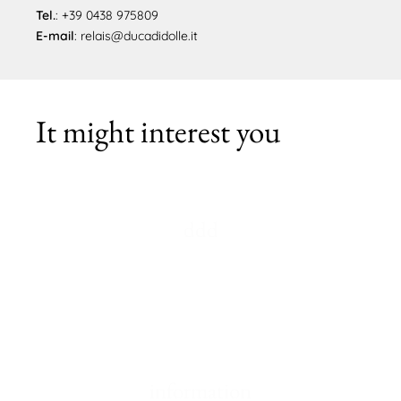
Tel.
: +39 0438 975809
E-mail
: relais@ducadidolle.it
It might interest you
ddd
Contact
Resi e Reclami
Privacy Policy
information