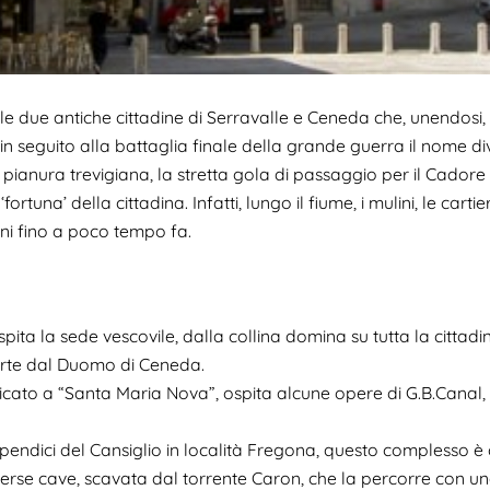
e due antiche cittadine di Serravalle e Ceneda che, unendosi, p
 in seguito alla battaglia finale della grande guerra il nome di
pianura trevigiana, la stretta gola di passaggio per il Cadore
rtuna’ della cittadina. Infatti, lungo il fiume, i mulini, le carti
ni fino a poco tempo fa.
spita la sede vescovile, dalla collina domina su tutta la citta
parte dal Duomo di Ceneda.
cato a “Santa Maria Nova”, ospita alcune opere di G.B.Canal, 
 pendici del Cansiglio in località Fregona, questo complesso è 
verse cave, scavata dal torrente Caron, che la percorre con una