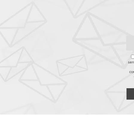
sen
co