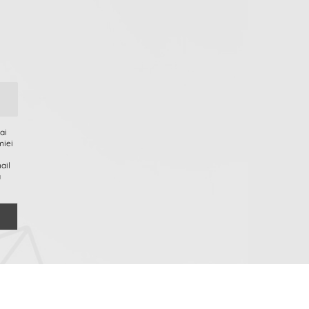
ai
miei
ail
a