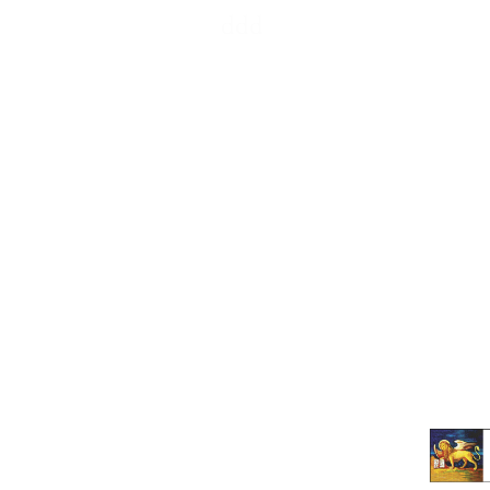
ddd
Home
Identità
Terra
Vini
Camere e altri spazi
Esperienze
Meeting Aziendali
Occasioni speciali
Eventi ddd