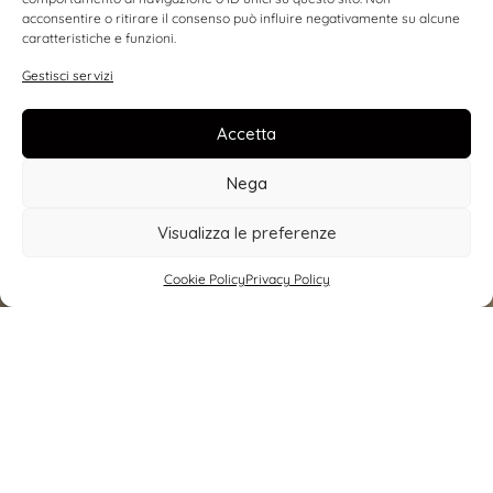
acconsentire o ritirare il consenso può influire negativamente su alcune
caratteristiche e funzioni.
Gestisci servizi
Accetta
Nega
PRENOTA UN SOGGIORNO
Visualizza le preferenze
ACQUISTA I VINI
Cookie Policy
Privacy Policy
le esperienze