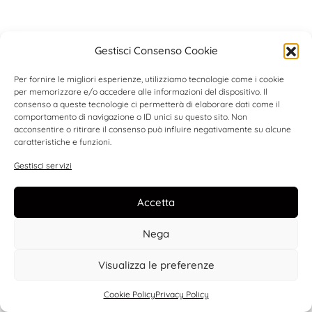
Gestisci Consenso Cookie
Per fornire le migliori esperienze, utilizziamo tecnologie come i cookie
per memorizzare e/o accedere alle informazioni del dispositivo. Il
consenso a queste tecnologie ci permetterà di elaborare dati come il
comportamento di navigazione o ID unici su questo sito. Non
acconsentire o ritirare il consenso può influire negativamente su alcune
caratteristiche e funzioni.
Gestisci servizi
Accetta
Nega
Visualizza le preferenze
Cookie Policy
Privacy Policy